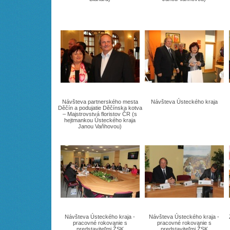
Návšteva partnerského mesta
Návšteva Ústeckého kraja
Děčín a podujatie Děčínska kotva
– Majstrovstvá floristov ČR (s
hejtmankou Ústeckého kraja
Janou Vaňhovou)
Návšteva Ústeckého kraja -
Návšteva Ústeckého kraja -
pracovné rokovanie s
pracovné rokovanie s
predstaviteľmi ŽSK
predstaviteľmi ŽSK