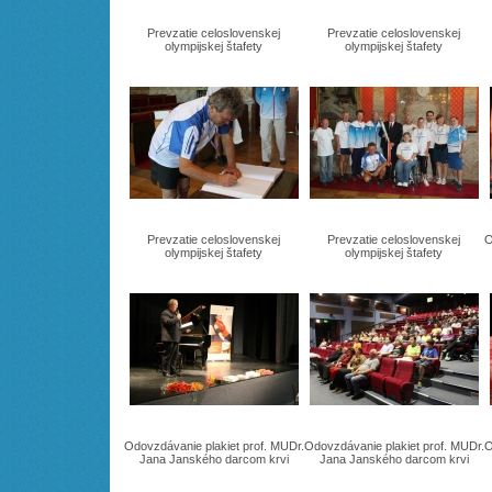
Prevzatie celoslovenskej
Prevzatie celoslovenskej
olympijskej štafety
olympijskej štafety
Prevzatie celoslovenskej
Prevzatie celoslovenskej
O
olympijskej štafety
olympijskej štafety
Odovzdávanie plakiet prof. MUDr.
Odovzdávanie plakiet prof. MUDr.
O
Jana Janského darcom krvi
Jana Janského darcom krvi