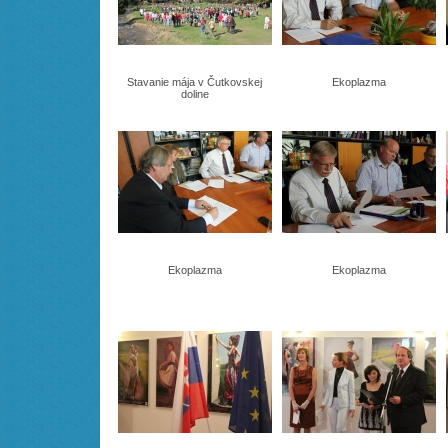
Stavanie mája v Čutkovskej
Ekoplazma
doline
Ekoplazma
Ekoplazma