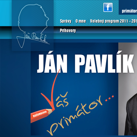
Správy
O mne
Volebný program 2011 - 20
Príhovory