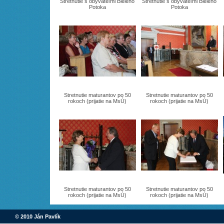
Stretnutie s obyvateľmi Bieleho
Stretnutie s obyvateľmi Bieleho
Potoka
Potoka
Stretnutie maturantov po 50
Stretnutie maturantov po 50
rokoch (prijatie na MsÚ)
rokoch (prijatie na MsÚ)
Stretnutie maturantov po 50
Stretnutie maturantov po 50
rokoch (prijatie na MsÚ)
rokoch (prijatie na MsÚ)
© 2010 Ján Pavlík