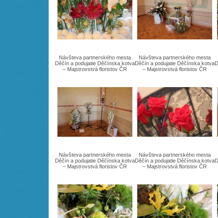
Návšteva partnerského mesta
Návšteva partnerského mesta
Děčín a podujatie Děčínska kotva
Děčín a podujatie Děčínska kotva
D
– Majstrovstvá floristov ČR
– Majstrovstvá floristov ČR
Návšteva partnerského mesta
Návšteva partnerského mesta
Děčín a podujatie Děčínska kotva
Děčín a podujatie Děčínska kotva
D
– Majstrovstvá floristov ČR
– Majstrovstvá floristov ČR