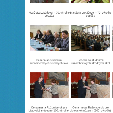
Manželia Lukáčovci – 70. výročie
Manželia Lukáčovci – 70. výročie
sobáša
sobáša
Beseda so študentmi
Beseda so študentmi
ružomberských stredných škôl
ružomberských stredných škôl
Cena mesta Ružomberok pre
Cena mesta Ružomberok pre
Liptovské múzeum (100. výročie)
Liptovské múzeum (100. výročie)