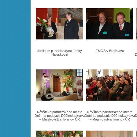
Jubileum p. poslankyne Janky
ZMOS v Bratislave
Haluškovej
D
Návšteva partnerského mesta
Návšteva partnerského mesta
Děčín a podujatie Děčínska kotva
Děčín a podujatie Děčínska kotva
D
– Majstrovstvá floristov ČR
– Majstrovstvá floristov ČR