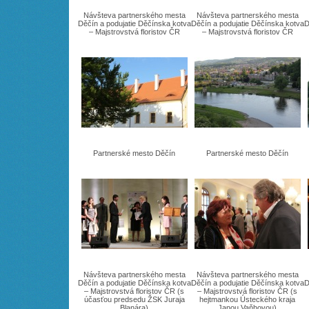
Návšteva partnerského mesta
Návšteva partnerského mesta
Děčín a podujatie Děčínska kotva
Děčín a podujatie Děčínska kotva
D
– Majstrovstvá floristov ČR
– Majstrovstvá floristov ČR
Partnerské mesto Děčín
Partnerské mesto Děčín
Návšteva partnerského mesta
Návšteva partnerského mesta
Děčín a podujatie Děčínska kotva
Děčín a podujatie Děčínska kotva
D
– Majstrovstvá floristov ČR (s
– Majstrovstvá floristov ČR (s
účasťou predsedu ŽSK Juraja
hejtmankou Ústeckého kraja
Blanára)
Janou Vaňhovou)